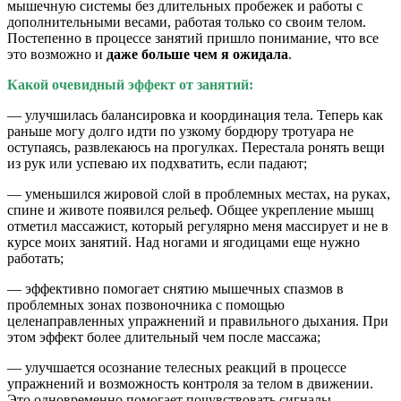
мышечную системы без длительных пробежек и работы с
дополнительными весами, работая только со своим телом.
Постепенно в процессе занятий пришло понимание, что все
это возможно и
даже больше чем я ожидала
.
Какой очевидный эффект от занятий:
— улучшилась балансировка и координация тела. Теперь как
раньше могу долго идти по узкому бордюру тротуара не
оступаясь, развлекаюсь на прогулках. Перестала ронять вещи
из рук или успеваю их подхватить, если падают;
— уменьшился жировой слой в проблемных местах, на руках,
спине и животе появился рельеф. Общее укрепление мышц
отметил массажист, который регулярно меня массирует и не в
курсе моих занятий. Над ногами и ягодицами еще нужно
работать;
— эффективно помогает снятию мышечных спазмов в
проблемных зонах позвоночника с помощью
целенаправленных упражнений и правильного дыхания. При
этом эффект более длительный чем после массажа;
— улучшается осознание телесных реакций в процессе
упражнений и возможность контроля за телом в движении.
Это одновременно помогает почувствовать сигналы