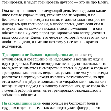
тренировки, и уйдет тренировать другого — это не про Елену.
Она всегда напишет на следующий день (если сделали какие-
либо новые упражнения), уточнит все ли хорошо, и не
беспокоит ли, она всегда на связи, и можно задать вопрос не
дожидаясь дня тренировки, в любое время, даже если она в
отпуске, так же можно высказать свои пожелания — и она
обязательно их учтет, перед тренировкой она всегда уточнит
ваше состояние. Елена, это человек, который живет этим, она
любит свое дело, и именно поэтому у нее все прекрасно
получается.
Тренировки не бывают однообразными
, они всегда
отличаются, и совершенно не надоедают, я всегда их жду и
иду с радостью. Елена никогда вас не нагрузит настолько что
вы будете заниматься и смотреть на время, и думать а когда же
тренировка закончится, ведь я так устала и не могу, она всегда
рассчитает нагрузку исходя из ваших возможностей, но при
этом домой вы уйдете понимая что «поработали», так же она
всегда найдет подход и к вашему настроению, даже когда был
тяжелый рабочий день, на ее тренировках отвлекаешься и
забываешь обо всем.
На сегодняшний день
меня больше не беспокоят боли в
грудном отделе и шее, а так же подтянулась фигура, и это